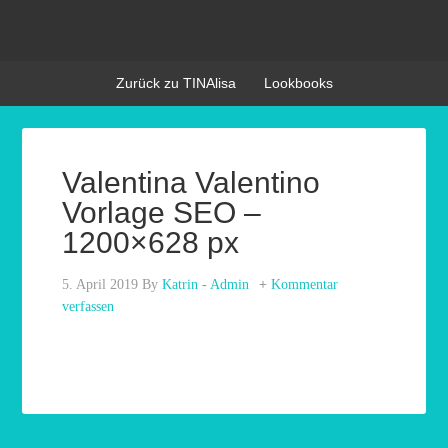
Zurück zu TINAlisa
Lookbooks
Valentina Valentino
Vorlage SEO –
1200×628 px
5. April 2019
By
Katrin - Admin
Kommentar
verfassen