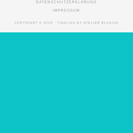
DATENSCHUTZERKLÄRUNG
IMPRESSUM
COPYRIGHT © 2026 · TINALISA BY ATELIER BLASIUS