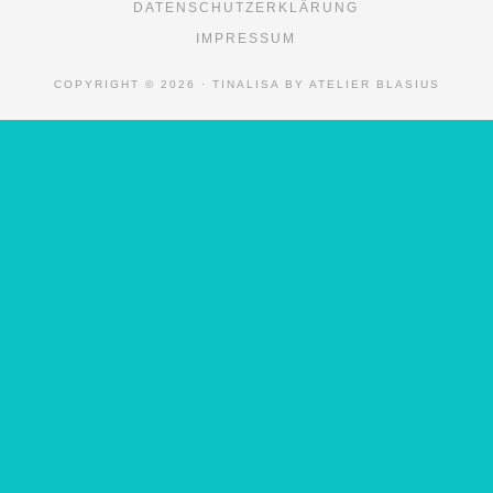
DATENSCHUTZERKLÄRUNG
IMPRESSUM
COPYRIGHT © 2026 · TINALISA BY ATELIER BLASIUS