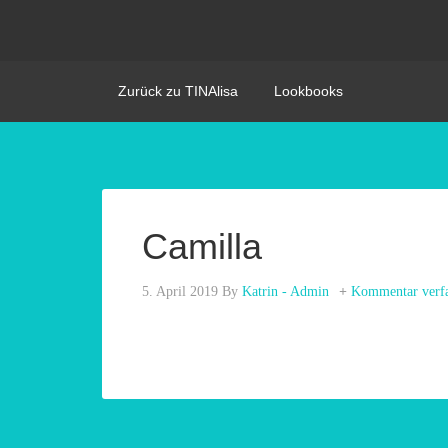
Zurück zu TINAlisa
Lookbooks
Camilla
5. April 2019
By
Katrin - Admin
Kommentar verf