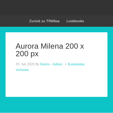
Zurück zu TINAlisa
Lookbooks
Aurora Milena 200 x
200 px
19. Juli 2020
By
Katrin - Admin
Kommentar
verfassen