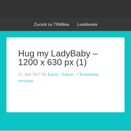
Zurück zu TINAlisa
Lookbooks
Hug my LadyBaby –
1200 x 630 px (1)
25. Juni 2017
By
Katrin - Admin
Kommentar
verfassen