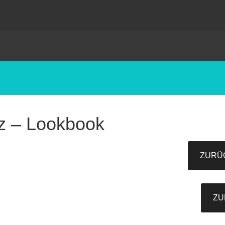
zz – Lookbook
ZURÜC
ZU