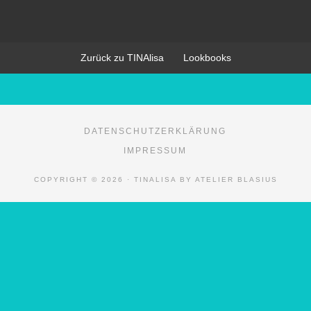
Zurück zu TINAlisa
Lookbooks
DATENSCHUTZERKLÄRUNG
IMPRESSUM
COPYRIGHT © 2026 · TINALISA BY ATELIER BLASIUS