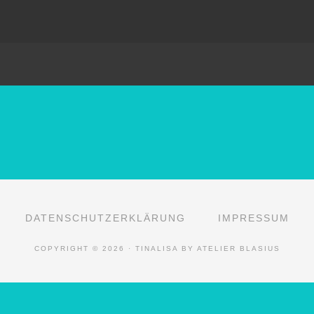
DATENSCHUTZERKLÄRUNG
IMPRESSUM
COPYRIGHT © 2026 · TINALISA BY ATELIER BLASIUS