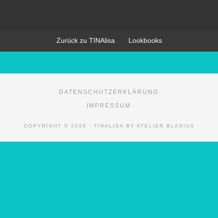
Zurück zu TINAlisa
Lookbooks
DATENSCHUTZERKLÄRUNG
IMPRESSUM
COPYRIGHT © 2026 · TINALISA BY ATELIER BLASIUS