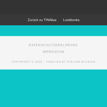
Zurück zu TINAlisa
Lookbooks
DATENSCHUTZERKLÄRUNG
IMPRESSUM
COPYRIGHT © 2026 · TINALISA BY ATELIER BLASIUS