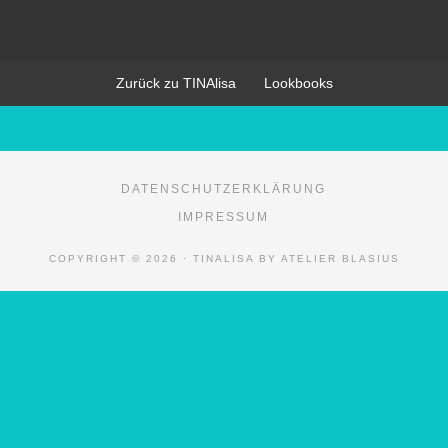
Zurück zu TINAlisa
Lookbooks
DATENSCHUTZERKLÄRUNG
IMPRESSUM
COPYRIGHT © 2026 · TINALISA BY ATELIER BLASIUS