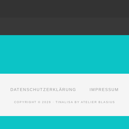
DATENSCHUTZERKLÄRUNG
IMPRESSUM
COPYRIGHT © 2026 · TINALISA BY ATELIER BLASIUS