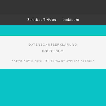
Zurück zu TINAlisa
Lookbooks
DATENSCHUTZERKLÄRUNG
IMPRESSUM
COPYRIGHT © 2026 · TINALISA BY ATELIER BLASIUS