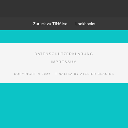
Zurück zu TINAlisa
Lookbooks
DATENSCHUTZERKLÄRUNG
IMPRESSUM
COPYRIGHT © 2026 · TINALISA BY ATELIER BLASIUS