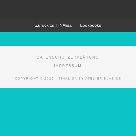
Zurück zu TINAlisa
Lookbooks
DATENSCHUTZERKLÄRUNG
IMPRESSUM
COPYRIGHT © 2026 · TINALISA BY ATELIER BLASIUS