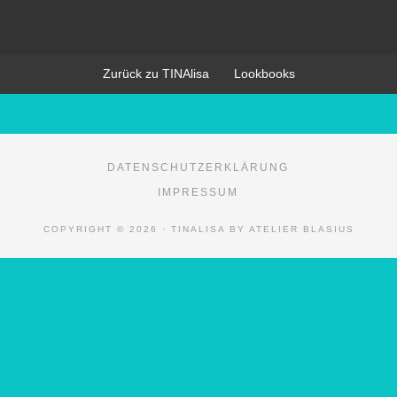
Zurück zu TINAlisa
Lookbooks
DATENSCHUTZERKLÄRUNG
IMPRESSUM
COPYRIGHT © 2026 · TINALISA BY ATELIER BLASIUS