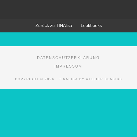
Zurück zu TINAlisa
Lookbooks
DATENSCHUTZERKLÄRUNG
IMPRESSUM
COPYRIGHT © 2026 · TINALISA BY ATELIER BLASIUS