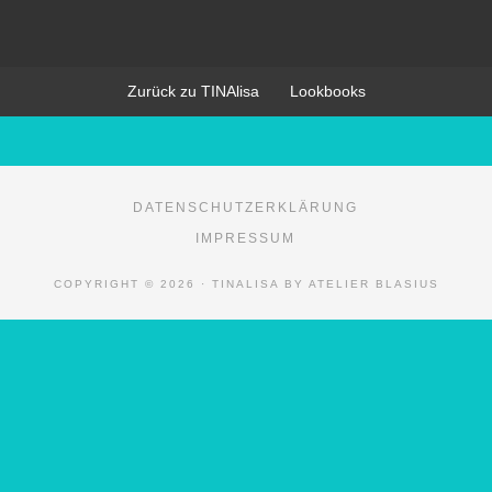
Zurück zu TINAlisa
Lookbooks
DATENSCHUTZERKLÄRUNG
IMPRESSUM
COPYRIGHT © 2026 · TINALISA BY ATELIER BLASIUS