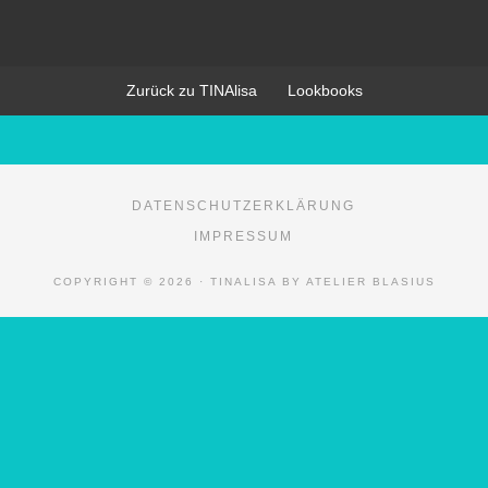
Zurück zu TINAlisa
Lookbooks
DATENSCHUTZERKLÄRUNG
IMPRESSUM
COPYRIGHT © 2026 · TINALISA BY ATELIER BLASIUS