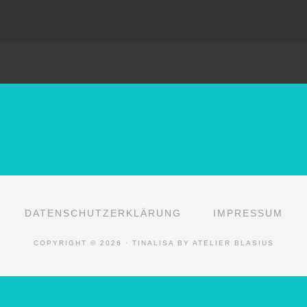
DATENSCHUTZERKLÄRUNG
IMPRESSUM
COPYRIGHT © 2026 · TINALISA BY ATELIER BLASIUS