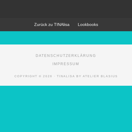
Zurück zu TINAlisa
Lookbooks
DATENSCHUTZERKLÄRUNG
IMPRESSUM
COPYRIGHT © 2026 · TINALISA BY ATELIER BLASIUS