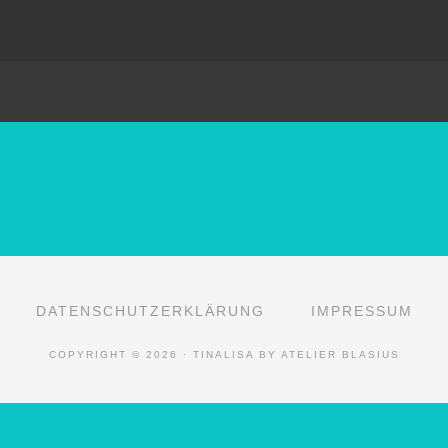
DATENSCHUTZERKLÄRUNG
IMPRESSUM
COPYRIGHT © 2026 · TINALISA BY ATELIER BLASIUS